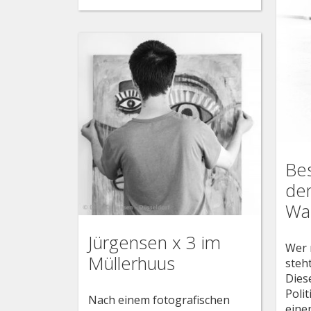
Bes
de
Wa
Jürgensen x 3 im
Wer 
Müllerhuus
steh
Dies
Poli
Nach einem fotografischen
eine