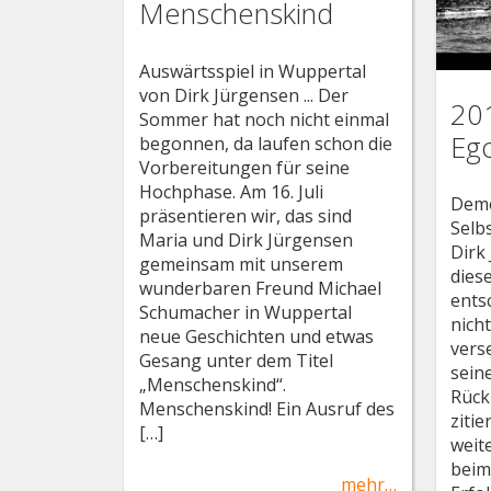
Menschenskind
Auswärtsspiel in Wuppertal
von Dirk Jürgensen ... Der
201
Sommer hat noch nicht einmal
Eg
begonnen, da laufen schon die
Vorbereitungen für seine
Hochphase. Am 16. Juli
Demo
präsentieren wir, das sind
Selb
Maria und Dirk Jürgensen
Dirk
gemeinsam mit unserem
diese
wunderbaren Freund Michael
ents
Schumacher in Wuppertal
nich
neue Geschichten und etwas
vers
Gesang unter dem Titel
sein
„Menschenskind“.
Rück
Menschenskind! Ein Ausruf des
ziti
[…]
weit
beim
mehr…