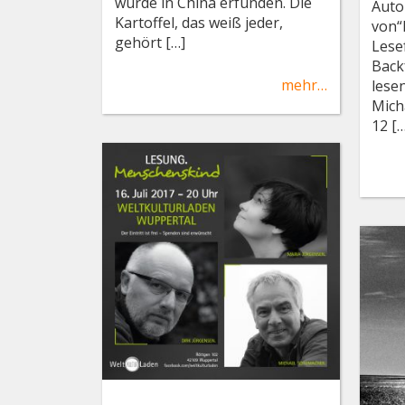
wurde in China erfunden. Die
Auto
Kartoffel, das weiß jeder,
von“
gehört […]
Lesef
Back
mehr…
lese
Mich
12 [