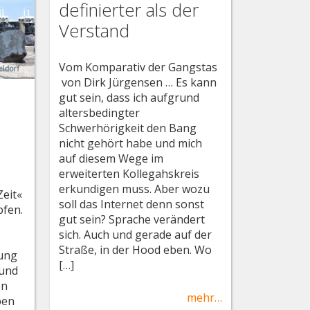
definierter als der
Verstand
Vom Komparativ der Gangstas
von Dirk Jürgensen … Es kann
gut sein, dass ich aufgrund
altersbedingter
Schwerhörigkeit den Bang
nicht gehört habe und mich
auf diesem Wege im
erweiterten Kollegahskreis
erkundigen muss. Aber wozu
eit«
soll das Internet denn sonst
pfen.
gut sein? Sprache verändert
sich. Auch und gerade auf der
Straße, in der Hood eben. Wo
lung
[…]
 und
en
mehr…
ben