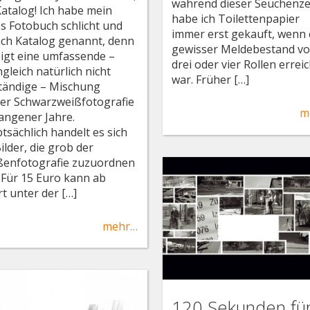
während dieser Seuchenze
Katalog! Ich habe mein
habe ich Toilettenpapier
s Fotobuch schlicht und
immer erst gekauft, wenn 
ach Katalog genannt, denn
gewisser Meldebestand v
eigt eine umfassende –
drei oder vier Rollen errei
gleich natürlich nicht
war. Früher […]
ständige – Mischung
er Schwarzweißfotografie
m
angener Jahre.
tsächlich handelt es sich
ilder, die grob der
ßenfotografie zuzuordnen
. Für 15 Euro kann ab
rt unter der […]
mehr…
120 Sekunden fü