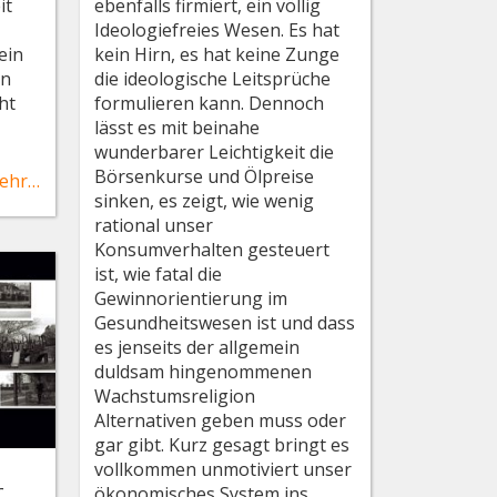
ebenfalls firmiert, ein völlig
it
Ideologiefreies Wesen. Es hat
kein Hirn, es hat keine Zunge
ein
die ideologische Leitsprüche
on
formulieren kann. Dennoch
cht
lässt es mit beinahe
wunderbarer Leichtigkeit die
Börsenkurse und Ölpreise
ehr…
sinken, es zeigt, wie wenig
rational unser
Konsumverhalten gesteuert
ist, wie fatal die
Gewinnorientierung im
Gesundheitswesen ist und dass
es jenseits der allgemein
duldsam hingenommenen
Wachstumsreligion
Alternativen geben muss oder
gar gibt. Kurz gesagt bringt es
vollkommen unmotiviert unser
r
ökonomisches System ins