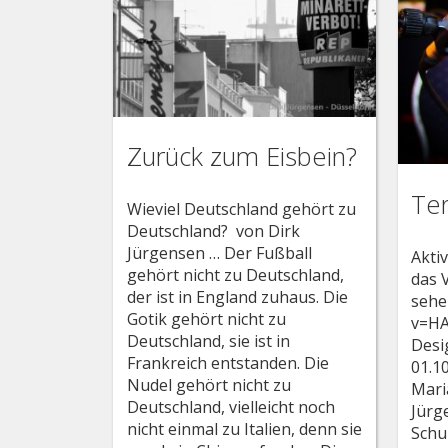
Zurück zum Eisbein?
Te
Wieviel Deutschland gehört zu
Deutschland? von Dirk
Jürgensen … Der Fußball
Akti
gehört nicht zu Deutschland,
das 
der ist in England zuhaus. Die
sehe
Gotik gehört nicht zu
v=HA
Deutschland, sie ist in
Desi
Frankreich entstanden. Die
01.1
Nudel gehört nicht zu
Mari
Deutschland, vielleicht noch
Jürg
nicht einmal zu Italien, denn sie
Schu