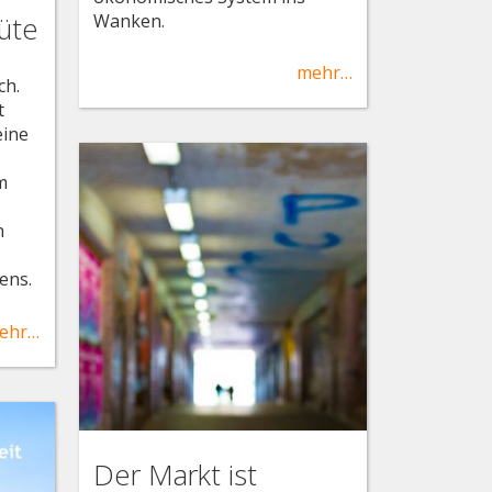
Wanken.
üte
mehr…
ch.
t
eine
m
n
ens.
ehr…
Der Markt ist