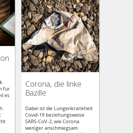
von
Corona, die linke
rk
m für
Bazille
il es
s
Dabei ist die Lungenkrankheit
ch
Covid-19 beziehungsweise
t
SARS-CoV-2, wie Corona
cht
weniger anschmiegsam