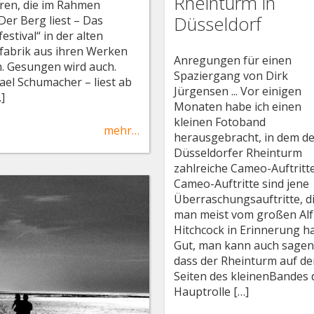
Rheinturm in
ren, die im Rahmen
Düsseldorf
Der Berg liest – Das
estival“ in der alten
fabrik aus ihren Werken
Anregungen für einen
n. Gesungen wird auch.
Spaziergang von Dirk
ael Schumacher – liest ab
Jürgensen ... Vor einigen
…]
Monaten habe ich einen
kleinen Fotoband
mehr…
herausgebracht, in dem d
Düsseldorfer Rheinturm
zahlreiche Cameo-Auftritte
Cameo-Auftritte sind jene
Überraschungsauftritte, d
man meist vom großen Alf
Hitchcock in Erinnerung ha
Gut, man kann auch sagen
dass der Rheinturm auf de
Seiten des kleinenBandes 
Hauptrolle […]