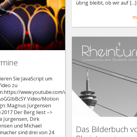
übrig bleibt, ob wir auf […]
m
rmine
vieren Sie JavaScript um
Video zu
n.https://www.youtube.com/watch?
oGGIbBcSY Video/Motion
gn: Magnus Jürgensen
0.2017 Der Berg liest –>
a Jürgensen, Dirk
ensen und Michael
Das Bilderbuch 
macher sind drei von 24