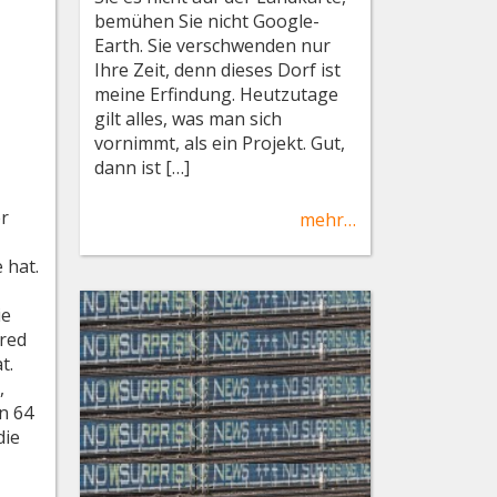
bemühen Sie nicht Google-
Earth. Sie verschwenden nur
Ihre Zeit, denn dieses Dorf ist
meine Erfindung. Heutzutage
gilt alles, was man sich
vornimmt, als ein Projekt. Gut,
dann ist […]
er
mehr…
 hat.
ie
red
t.
,
n 64
die