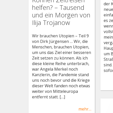
der 
helfen? – Tausend
neue
und ein Morgen von
einf
es z
Ilija Trojanow
wenn
voll
Wir brauchen Utopien – Teil 9
mein
von Dirk Jürgensen … Wir, die
verg
Menschen, brauchen Utopien,
Haup
um uns das Ziel einer besseren
um B
Zeit setzen zu können. Als ich
Stra
diese kleine Reihe unterbrach,
sind
war Angela Merkel noch
sofo
Kanzlerin, die Pandemie stand
uns noch bevor und die Kriege
dieser Welt fanden noch etwas
weiter von Mitteleuropa
entfernt statt. […]
mehr…