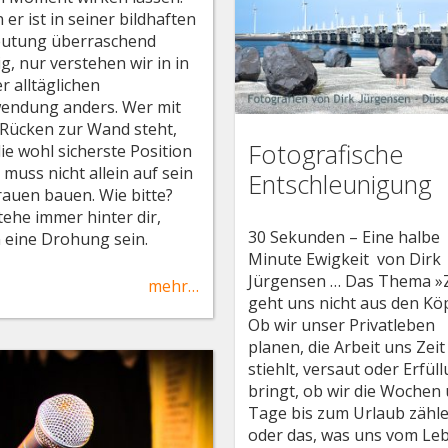
er ist in seiner bildhaften
utung überraschend
ig, nur verstehen wir in in
r alltäglichen
endung anders. Wer mit
Rücken zur Wand steht,
Fotografische
die wohl sicherste Position
 muss nicht allein auf sein
Entschleunigung
rauen bauen. Wie bitte?
stehe immer hinter dir,
30 Sekunden – Eine halbe
 eine Drohung sein.
Minute Ewigkeit von Dirk
Jürgensen … Das Thema »Z
mehr…
geht uns nicht aus den Kö
Ob wir unser Privatleben
planen, die Arbeit uns Zeit
stiehlt, versaut oder Erfül
bringt, ob wir die Wochen
Tage bis zum Urlaub zähl
oder das, was uns vom Le