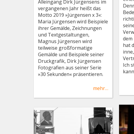
Alleingang Dirk Jürgensens im
Denn 
vergangenen Jahr heißt das
Bede
Motto 2019 »Jürgensen x 3«:
richt
Maria Jürgensen wird Beispiele
seine
ihrer Gemälde, Zeichnungen
Verw
und Textgestaltungen,
dem 
Magnus Jürgensen wird
hat 
teilweise großformatige
inne,
Gemälde und Beispiele seiner
Vert
Druckgrafik, Dirk Jürgensen
Ich 
Fotografien aus seiner Serie
kann
»30 Sekunden« präsentieren.
mehr…