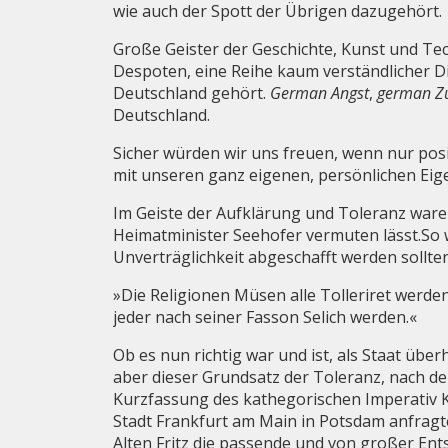
wie auch der Spott der Übrigen dazugehört.
Große Geister der Geschichte, Kunst und Tec
Despoten, eine Reihe kaum verständlicher D
Deutschland gehört.
German Angst
,
german Zu
Deutschland.
Sicher würden wir uns freuen, wenn nur pos
mit unseren ganz eigenen, persönlichen Eig
Im Geiste der Aufklärung und Toleranz waren
Heimatminister Seehofer vermuten lässt.So 
Unverträglichkeit abgeschafft werden sollte
»Die Religionen Müsen alle Tolleriret werde
jeder nach seiner Fasson Selich werden.«
Ob es nun richtig war und ist, als Staat übe
aber dieser Grundsatz der Toleranz, nach de
Kurzfassung des kathegorischen Imperativ Ka
Stadt Frankfurt am Main in Potsdam anfragte
Alten Fritz die passende und von großer En