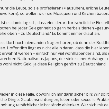
 nuhr die Leute, so sie profesieren (= ausüben), erliche Le
evölkern), so wollen wier sie Mosqueen und Kirchen bauen
st es damit logisch, dass eine derart fortschrittliche Einst
chen bei jeder Gelegenheit so gern herbeizitierten »gesun
iehe oben – zu Deutschland? Es kommt immer drauf an.
sseldorf noch niemanden fragen hören, ob denn der Buddhi
 Hoffentlich liegt es nicht allein daran, dass die hier leb
 erwähnt werden – einfach nur viel wohlhabender sind, als
arechten Nationalismus Japans, der viele seiner Anhänger 
es wohl nicht. Geld, ja diese Religion gehört zu Deutschland.
der in diese Falle, obwohl ich mir darin sicher bin: Wir sol
che Dinge, Glaubensrichtungen, Ideen oder sexuelle Prakti
hebung tatsächlicher Missstände ablenken. Wer sich mit de