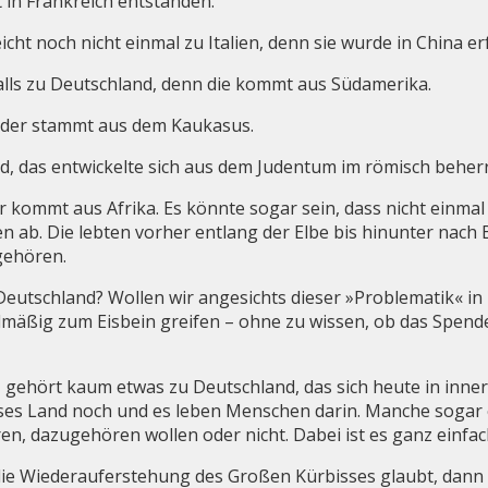
t in Frankreich entstanden.
icht noch nicht einmal zu Italien, denn sie wurde in China e
sfalls zu Deutschland, denn die kommt aus Südamerika.
, der stammt aus dem Kaukasus.
, das entwickelte sich aus dem Judentum im römisch beherr
 kommt aus Afrika. Es könnte sogar sein, dass nicht einmal
 ab. Die lebten vorher entlang der Elbe bis hinunter nach
gehören.
 Deutschland? Wollen wir angesichts dieser »Problematik« in 
elmäßig zum Eisbein greifen – ohne zu wissen, ob das Spen
gehört kaum etwas zu Deutschland, das sich heute in inner
ieses Land noch und es leben Menschen darin. Manche soga
n, dazugehören wollen oder nicht. Dabei ist es ganz einfac
ie Wiederauferstehung des Großen Kürbisses glaubt, dann 