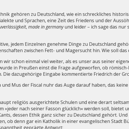
hnik gehören zu Deutschland, wie ein schreckliches histori
ialekte und Sprachen, eine Zeit des Friedens und der Auss
verlässigkeit
,
made in germany
und leider – ich sage das nur
itive, jedem Einzelnen genehme Dinge zu Deutschland gehört
enschaften zwischen Fett- und Magersucht hin. Wie soll das
 wir schon einmal viel weiter, als es unser aus seiner eig
wurde in Preußen einst die Frage aufgeworfen, ob römisch-
n. Die dazugehörige Eingabe kommentierte Friedrich der Gr
n und Mus der Fiscal nuhr das Auge darauf haben, das kein
rhaupt religiös ausgerichtete Schulen und eine derart seltsa
m »jeder nach seiner Fasson glücklich« werden soll, bietet
nts, dessen Ethik ganz sicher zu Deutschland gehört. Und a
n, ob denn gar ein Katholik in einer evangelischen Stadt Bü
tspanntheit geprägte Antwort: