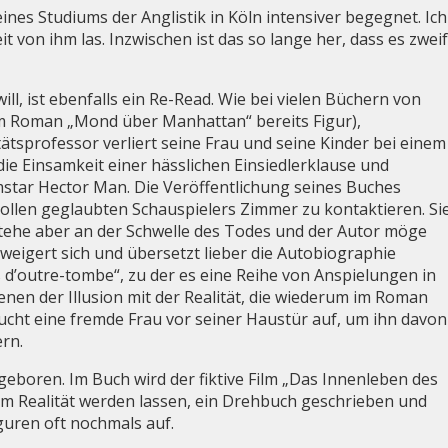
es Studiums der Anglistik in Köln intensiver begegnet. Ich 
 von ihm las. Inzwischen ist das so lange her, dass es zwei
ll, ist ebenfalls ein Re-Read. Wie bei vielen Büchern von
im Roman „Mond über Manhattan“ bereits Figur),
ätsprofessor verliert seine Frau und seine Kinder bei einem
 die Einsamkeit einer hässlichen Einsiedlerklause und
mstar Hector Man. Die Veröffentlichung seines Buches
chollen geglaubten Schauspielers Zimmer zu kontaktieren. Si
tehe aber an der Schwelle des Todes und der Autor möge
rweigert sich und übersetzt lieber die Autobiographie
d’outre-tombe“, zu der es eine Reihe von Anspielungen in
enen der Illusion mit der Realität, die wiederum im Roman
aucht eine fremde Frau vor seiner Haustür auf, um ihn davon
rn.
geboren. Im Buch wird der fiktive Film „Das Innenleben des
ilm Realität werden lassen, ein Drehbuch geschrieben und
guren oft nochmals auf.