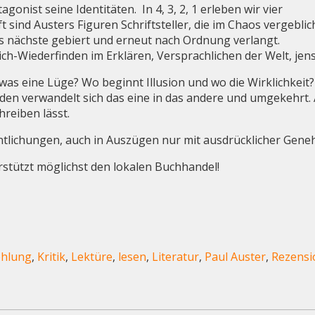
gonist seine Identitäten. In 4, 3, 2, 1 erleben wir vier
 sind Austers Figuren Schriftsteller, die im Chaos vergeblic
as nächste gebiert und erneut nach Ordnung verlangt.
ch-Wiederfinden im Erklären, Versprachlichen der Welt, jens
 was eine Lüge? Wo beginnt Illusion und wo die Wirklichkeit
en verwandelt sich das eine in das andere und umgekehrt. Al
hreiben lässt.
ntlichungen, auch in Auszügen nur mit ausdrücklicher Gene
erstützt möglichst den lokalen Buchhandel!
hlung
,
Kritik
,
Lektüre
,
lesen
,
Literatur
,
Paul Auster
,
Rezensi