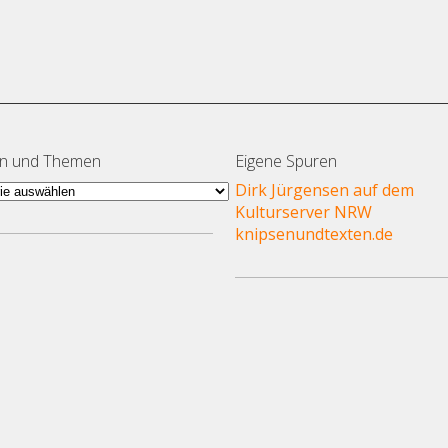
en und Themen
Eigene Spuren
en
Dirk Jürgensen auf dem
Kulturserver NRW
en
knipsenundtexten.de