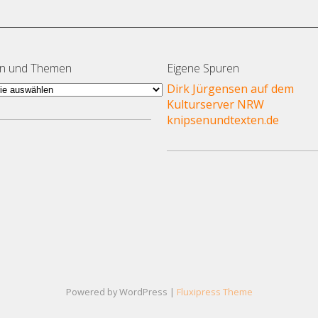
en und Themen
Eigene Spuren
en
Dirk Jürgensen auf dem
Kulturserver NRW
en
knipsenundtexten.de
Powered by WordPress |
Fluxipress Theme