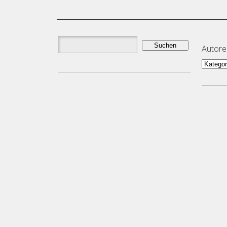
Suchen
Autor
nach:
Autor
und
Them