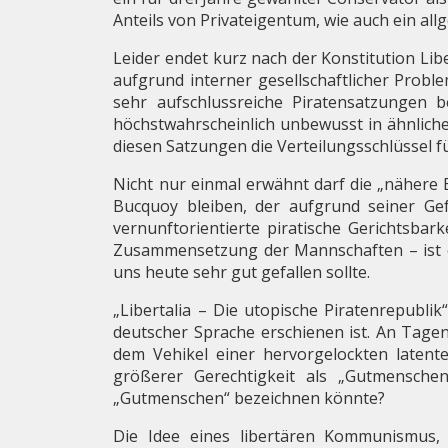
Anteils von Privateigentum, wie auch ein al
Leider endet kurz nach der Konstitution Libe
aufgrund interner gesellschaftlicher Probl
sehr aufschlussreiche Piratensatzungen b
höchstwahrscheinlich unbewusst in ähnlich
diesen Satzungen die Verteilungsschlüssel 
Nicht nur einmal erwähnt darf die „näher
Bucquoy bleiben, der aufgrund seiner Ge
vernunftorientierte piratische Gerichtsbar
Zusammensetzung der Mannschaften – ist es 
uns heute sehr gut gefallen sollte.
„Libertalia – Die utopische Piratenrepublik
deutscher Sprache erschienen ist. An Tage
dem Vehikel einer hervorgelockten latente
größerer Gerechtigkeit als „Gutmensche
„Gutmenschen“ bezeichnen könnte?
Die Idee eines libertären Kommunismus,