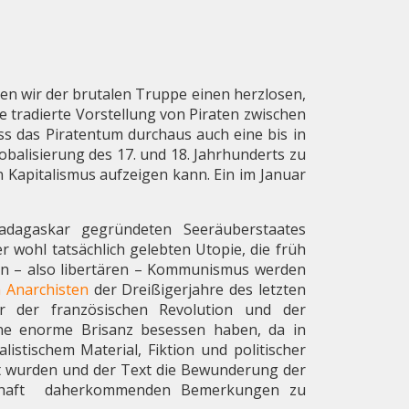
en wir der brutalen Truppe einen herzlosen,
e tradierte Vorstellung von Piraten zwischen
ss das Piratentum durchaus auch eine bis in
lobalisierung des 17. und 18. Jahrhunderts zu
 Kapitalismus aufzeigen kann. Ein im Januar
adagaskar gegründeten Seeräuberstaates
er wohl tatsächlich gelebten Utopie, die früh
chen – also libertären – Kommunismus werden
 Anarchisten
der Dreißigerjahre des letzten
or der französischen Revolution und der
ine enorme Brisanz besessen haben, da in
istischem Material, Fiktion und politischer
gt wurden und der Text die Bewunderung der
ibihaft daherkommenden Bemerkungen zu