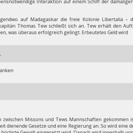
ebensnotwendige Interaktion auf einem Schiff der damalig
gendwo auf Madagaskar die freie Kolonie Libertalia – d
apitän Thomas Tew schließt sich an. Tew erhält den Auf
n, was überaus erfolgreich gelingt. Erbeutetes Geld wird
,
ranken
en zwischen Missons und Tews Mannschaften gekommen ist, f
heit dienende Gesetze und eine Regierung an. So wird eine 
 höchste Gewalt eingesetzt wird. Danach wird innerhalb vo