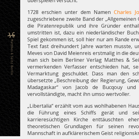
überspielen versucht.
1728 erschien unter dem Namen
Charles J
zugeschriebene zweite Band der „Allgemeinen Ge
die Piratenrepublik und ihre Gründer enthal
umstritten ist, dazu ein niederländischer Bu
Spiel gekommen ist, soll hier nur am Rande erwä
Text fast dreihundert Jahre warten musste, 
Meves von David Meienreis erstmalig in die deu
man sich beim Berliner Verlag Matthes & Sei
vermerkenden Verfasser entschieden hat, se
Vermarktung geschuldet. Dass man den s
übersetzte „Beschreibung der Regierung, Gew
Madagaskar“ von Jacob de Bucqouy und u
vervollständigte, macht ihn umso wertvoller.
„Libertalia“ erzählt vom aus wohlhabenen Hau
die Führung eines Schiffs gerät und s
karrieresüchtigen Kirche enttäuschten ehe
theoretischen Grundlagen für seinen revo
Mannschaft in aufklärerischem Geist religionskr