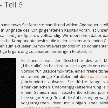
– Teil 6
en mit etwas Seefahrerromantik und wildem Abenteuer, stell
 in Ungnade des Königs geratenen Kapitän voran, ist unser
rsar und Jack Sparrow vollständig. Wir übersehen dabei, da
hische Komponente besitzt, die in der sich entwickelnden G
een zum aktuellen Demokratieverständnis im so dominanten
htige Ergänzung zu unserem bisherigen Piratenbild:
Es handelt von der Geschichte des auf M
„Libertalia“, es beschreibt die Legende von ein
Vorbild für Basisdemokratie, einen freiheitli
sollte und einige Parallelen mit den
spanischen
Jahrhunderts aufweist. Sie dürfte lange v
amerikanischen Unabhängigkeitserklärung e
einem Gemisch aus Tatsachenberichten, journal
Idee sogar Vorgriffe auf die Aufklärung gewa
vorgetragenen Ideen mit einigen eher al