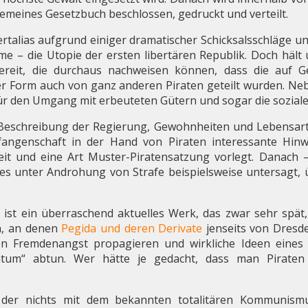
lgemeines Gesetzbuch beschlossen, gedruckt und verteilt.
rtalias aufgrund einiger dramatischer Schicksalsschläge und
eme – die Utopie der ersten libertären Republik. Doch häl
ereit, die durchaus nachweisen können, dass die auf Ge
er Form auch von ganz anderen Piraten geteilt wurden. Ne
für den Umgang mit erbeuteten Gütern und sogar die sozial
e Beschreibung der Regierung, Gewohnheiten und Lebensar
fangenschaft in der Hand von Piraten interessante Hinw
keit und eine Art Muster-Piratensatzung vorlegt. Danach –
unter Androhung von Strafe beispielsweise untersagt, übe
“ ist ein überraschend aktuelles Werk, das zwar sehr spät
n, an denen
Pegida und deren Derivate
jenseits von Dresd
n Fremdenangst propagieren und wirkliche Ideen eines g
ntum“ abtun. Wer hätte je gedacht, dass man Piraten
 der nichts mit dem bekannten totalitären Kommunismu