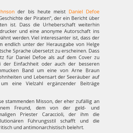
ohnson
der bis heute meist
Daniel Defoe
schichte der Piraten“, der ein Bericht über
ten ist. Dass die Urheberschaft weiterhin
chdrucker und eine anonyme Autorschaft ins
hnt werden. Viel interessanter ist, dass der
um endlich unter der Herausgabe von Helge
tsche Sprache übersetzt zu erscheinen. Dass
tz für Daniel Defoe als auf dem Cover zu
i der Einfachheit oder auch der besseren
chmucken Band um eine von Arne Braun
ohnheiten und Lebensart der Seeräuber auf
m eine Vielzahl ergänzender Beiträge
se stammenden Misson, der eher zufällig an
einem Freund, dem von der geld- und
maligen Priester Caraccioli, der ihm die
lutionären Führungsstil schafft und die
itisch und antimonarchistisch belehrt.