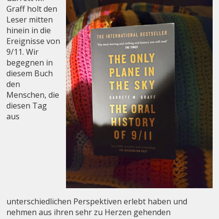
Graff holt den
Leser mitten
hinein in die
Ereignisse von
9/11. Wir
begegnen in
diesem Buch
den
Menschen, die
diesen Tag
aus
unterschiedlichen Perspektiven erlebt haben und
nehmen aus ihren sehr zu Herzen gehenden