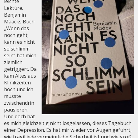
leichte
Lektüre.
Benjamin
Maacks Buch
„Wenn das
noch geht,
kann es nicht
so schlimm
sein“ hat mich
ziemlich
getriggert. Da
kam Altes aus
Klinikzeiten
hoch und ich
musste
zwischendrin
pausieren.
Und doch hat
es mich gleichzeitig nicht losgelassen, dieses Tagebuch
einer Depression. Es hat mir wieder vor Augen geführt,
wie fragil jede vermeintliche Sicherheit ist und wie groß