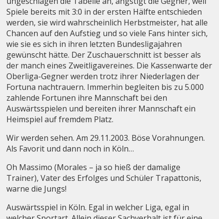
ungeschlagen die Tabelle an, ängstigt die Gegner, weil
Spiele bereits mit 3:0 in der ersten Hälfte entschieden
werden, sie wird wahrscheinlich Herbstmeister, hat alle
Chancen auf den Aufstieg und so viele Fans hinter sich,
wie sie es sich in ihren letzten Bundesligajahren
gewünscht hätte. Der Zuschauerschnitt ist besser als
der manch eines Zweitligavereines. Die Kassenwarte der
Oberliga-Gegner werden trotz ihrer Niederlagen der
Fortuna nachtrauern. Immerhin begleiten bis zu 5.000
zahlende Fortunen ihre Mannschaft bei den
Auswärtsspielen und bereiten ihrer Mannschaft ein
Heimspiel auf fremdem Platz.
Wir werden sehen. Am 29.11.2003. Böse Vorahnungen.
Als Favorit und dann noch in Köln…
Oh Massimo (Morales – ja so hieß der damalige
Trainer), Vater des Erfolges und Schüler Trapattonis,
warne die Jungs!
Auswärtsspiel in Köln. Egal in welcher Liga, egal in
welcher Sportart. Allein dieser Sachverhalt ist für eine