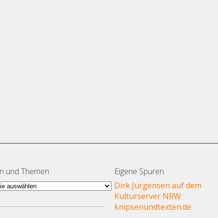
en und Themen
Eigene Spuren
en
Dirk Jürgensen auf dem
Kulturserver NRW
en
knipsenundtexten.de