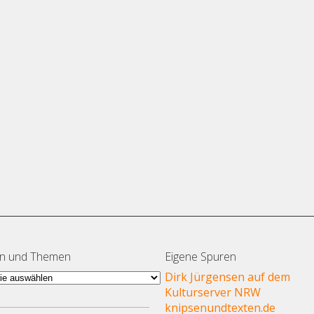
en und Themen
Eigene Spuren
en
Dirk Jürgensen auf dem
Kulturserver NRW
en
knipsenundtexten.de