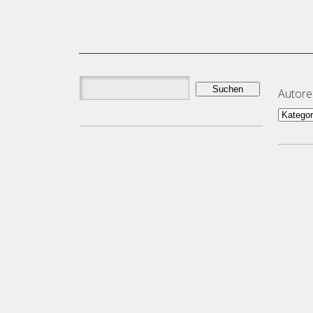
Suchen
Autor
nach:
Autor
und
Them