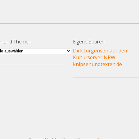
en und Themen
Eigene Spuren
en
Dirk Jürgensen auf dem
Kulturserver NRW
en
knipsenundtexten.de