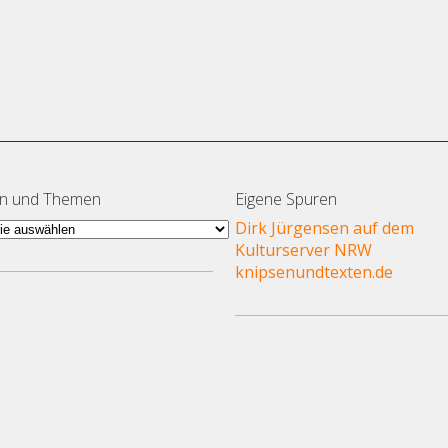
en und Themen
Eigene Spuren
en
Dirk Jürgensen auf dem
Kulturserver NRW
en
knipsenundtexten.de