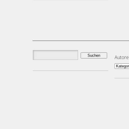
Suchen
Autor
nach:
Autor
und
Them