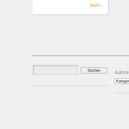
mehr…
Suchen
Autor
nach:
Autor
und
Them