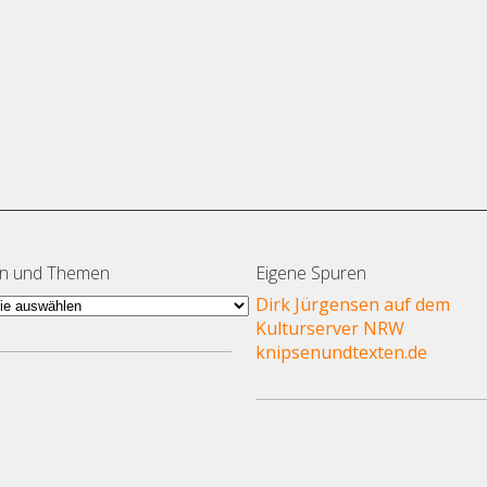
en und Themen
Eigene Spuren
en
Dirk Jürgensen auf dem
Kulturserver NRW
en
knipsenundtexten.de