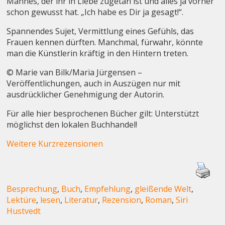
Mannes, der ihr in Liebe zugetan ist und alles ja vorher
schon gewusst hat. „Ich habe es Dir ja gesagt!“.
Spannendes Sujet, Vermittlung eines Gefühls, das
Frauen kennen dürften. Manchmal, fürwahr, könnte
man die Künstlerin kräftig in den Hintern treten.
© Marie van Bilk/Maria Jürgensen –
Veröffentlichungen, auch in Auszügen nur mit
ausdrücklicher Genehmigung der Autorin.
Für alle hier besprochenen Bücher gilt: Unterstützt
möglichst den lokalen Buchhandel!
Weitere Kurzrezensionen
Besprechung
,
Buch
,
Empfehlung
,
gleißende Welt
,
Lektüre
,
lesen
,
Literatur
,
Rezension
,
Roman
,
Siri
Hustvedt