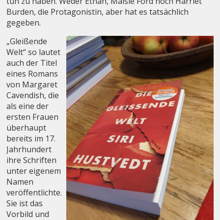
tun zu haben. Weder Ethan, Maisie Ford noch Harriet
Burden, die Protagonistin, aber hat es tatsächlich
gegeben.
„Gleißende
Welt“ so lautet
auch der Titel
eines Romans
von Margaret
Cavendish, die
als eine der
ersten Frauen
überhaupt
bereits im 17.
Jahrhundert
ihre Schriften
unter eigenem
Namen
veröffentlichte.
Sie ist das
Vorbild und