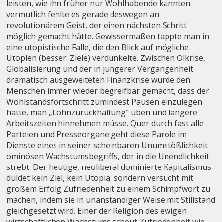
leisten, wie ihn früher nur Wohlhabende kannten.
vermutlich fehlte es gerade deswegen an
revolutionärem Geist, der einen nächsten Schritt
möglich gemacht hätte. Gewissermaßen tappte man in
eine utopistische Falle, die den Blick auf mögliche
Utopien (besser: Ziele) verdunkelte. Zwischen Ölkrise,
Globalisierung und der in jüngerer Vergangenheit
dramatisch ausgeweiteten Finanzkrise wurde den
Menschen immer wieder begreifbar gemacht, dass der
Wohlstandsfortschritt zumindest Pausen einzulegen
hatte, man „Lohnzurückhaltung“ üben und längere
Arbeitszeiten hinnehmen müsse. Quer durch fast alle
Parteien und Presseorgane geht diese Parole im
Dienste eines in seiner scheinbaren Unumstößlichkeit
ominösen Wachstumsbegriffs, der in die Unendlichkeit
strebt. Der heutige, neoliberal dominierte Kapitalismus
duldet kein Ziel, kein Utopia, sondern versucht mit
großem Erfolg Zufriedenheit zu einem Schimpfwort zu
machen, indem sie in unanständiger Weise mit Stillstand
gleichgesetzt wird. Einer der Religion des ewigen
wirtschaftlichen Wachstums scheut Zufriedenheit wie