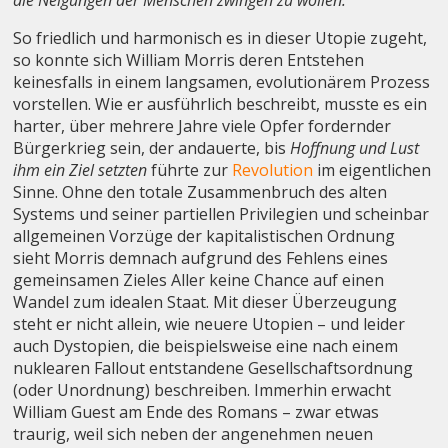
die Neigungen der Menschen zwingen zu wollen.
So friedlich und harmonisch es in dieser Utopie zugeht,
so konnte sich William Morris deren Entstehen
keinesfalls in einem langsamen, evolutionärem Prozess
vorstellen. Wie er ausführlich beschreibt, musste es ein
harter, über mehrere Jahre viele Opfer fordernder
Bürgerkrieg sein, der andauerte,
bis
Hoffnung und Lust
ihm ein Ziel setzten
führte zur
Revolution
im eigentlichen
Sinne. Ohne den totale Zusammenbruch des alten
Systems und seiner partiellen Privilegien und scheinbar
allgemeinen Vorzüge der kapitalistischen Ordnung
sieht Morris demnach aufgrund des Fehlens eines
gemeinsamen Zieles Aller keine Chance auf einen
Wandel zum idealen Staat. Mit dieser Überzeugung
steht er nicht allein, wie neuere Utopien – und leider
auch Dystopien, die beispielsweise eine nach einem
nuklearen Fallout entstandene Gesellschaftsordnung
(oder Unordnung) beschreiben. Immerhin erwacht
William Guest am Ende des Romans – zwar etwas
traurig, weil sich neben der angenehmen neuen