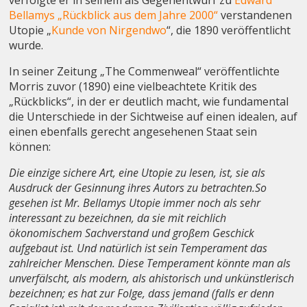
verfolgte er in seinem als Gegenentwurf zu
Edward
Bellamys „Rückblick aus dem Jahre 2000“
verstandenen
Utopie „
Kunde von Nirgendwo
“, die 1890 veröffentlicht
wurde.
In seiner Zeitung „The Commenweal“ veröffentlichte
Morris zuvor (1890) eine vielbeachtete Kritik des
„Rückblicks“, in der er
deutlich macht, wie fundamental
die Unterschiede in der Sichtweise auf einen idealen, auf
einen ebenfalls gerecht angesehenen Staat sein
können
:
Die einzige sichere Art, eine Utopie zu lesen, ist, sie als
Ausdruck der Gesinnung ihres Autors zu betrachten.So
gesehen ist Mr. Bellamys Utopie immer noch als sehr
interessant zu bezeichnen, da sie mit reichlich
ökonomischem Sachverstand und großem Geschick
aufgebaut ist. Und natürlich ist sein Temperament das
zahlreicher Menschen. Diese Temperament könnte man als
unverfälscht, als modern, als ahistorisch und unkünstlerisch
bezeichnen; es hat zur Folge, dass jemand (falls er denn