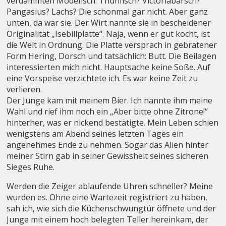
verdammten Modefisch. Thunfisch? Victoriabarsch?
Pangasius? Lachs? Die schonmal gar nicht. Aber ganz
unten, da war sie. Der Wirt nannte sie in bescheidener
Originalität „Isebillplatte“. Naja, wenn er gut kocht, ist
die Welt in Ordnung. Die Platte versprach in gebratener
Form Hering, Dorsch und tatsächlich: Butt. Die Beilagen
interessierten mich nicht. Hauptsache keine Soße. Auf
eine Vorspeise verzichtete ich. Es war keine Zeit zu
verlieren.
Der Junge kam mit meinem Bier. Ich nannte ihm meine
Wahl und rief ihm noch ein „Aber bitte ohne Zitrone!“
hinterher, was er nickend bestätigte. Mein Leben schien
wenigstens am Abend seines letzten Tages ein
angenehmes Ende zu nehmen. Sogar das Alien hinter
meiner Stirn gab in seiner Gewissheit seines sicheren
Sieges Ruhe.
Werden die Zeiger ablaufende Uhren schneller? Meine
wurden es. Ohne eine Wartezeit registriert zu haben,
sah ich, wie sich die Küchenschwungtür öffnete und der
Junge mit einem hoch belegten Teller hereinkam, der