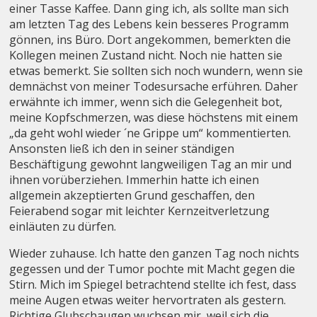
einer Tasse Kaffee. Dann ging ich, als sollte man sich
am letzten Tag des Lebens kein besseres Programm
gönnen, ins Büro. Dort angekommen, bemerkten die
Kollegen meinen Zustand nicht. Noch nie hatten sie
etwas bemerkt. Sie sollten sich noch wundern, wenn sie
demnächst von meiner Todesursache erführen. Daher
erwähnte ich immer, wenn sich die Gelegenheit bot,
meine Kopfschmerzen, was diese höchstens mit einem
„da geht wohl wieder ´ne Grippe um“ kommentierten.
Ansonsten ließ ich den in seiner ständigen
Beschäftigung gewohnt langweiligen Tag an mir und
ihnen vorüberziehen. Immerhin hatte ich einen
allgemein akzeptierten Grund geschaffen, den
Feierabend sogar mit leichter Kernzeitverletzung
einläuten zu dürfen.
Wieder zuhause. Ich hatte den ganzen Tag noch nichts
gegessen und der Tumor pochte mit Macht gegen die
Stirn. Mich im Spiegel betrachtend stellte ich fest, dass
meine Augen etwas weiter hervortraten als gestern.
Richtige Glubschaugen wuchsen mir, weil sich die