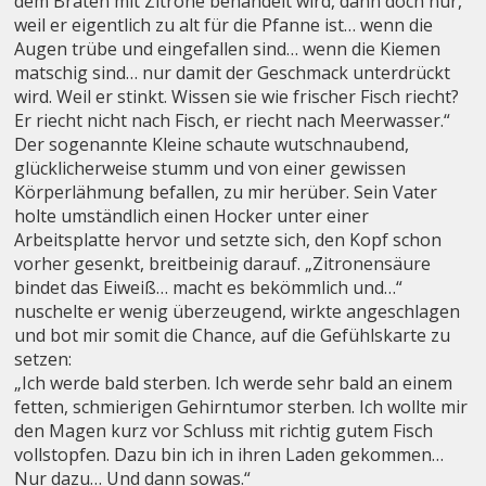
dem Braten mit Zitrone behandelt wird, dann doch nur,
weil er eigentlich zu alt für die Pfanne ist… wenn die
Augen trübe und eingefallen sind… wenn die Kiemen
matschig sind… nur damit der Geschmack unterdrückt
wird. Weil er stinkt. Wissen sie wie frischer Fisch riecht?
Er riecht nicht nach Fisch, er riecht nach Meerwasser.“
Der sogenannte Kleine schaute wutschnaubend,
glücklicherweise stumm und von einer gewissen
Körperlähmung befallen, zu mir herüber. Sein Vater
holte umständlich einen Hocker unter einer
Arbeitsplatte hervor und setzte sich, den Kopf schon
vorher gesenkt, breitbeinig darauf. „Zitronensäure
bindet das Eiweiß… macht es bekömmlich und…“
nuschelte er wenig überzeugend, wirkte angeschlagen
und bot mir somit die Chance, auf die Gefühlskarte zu
setzen:
„Ich werde bald sterben. Ich werde sehr bald an einem
fetten, schmierigen Gehirntumor sterben. Ich wollte mir
den Magen kurz vor Schluss mit richtig gutem Fisch
vollstopfen. Dazu bin ich in ihren Laden gekommen…
Nur dazu… Und dann sowas.“