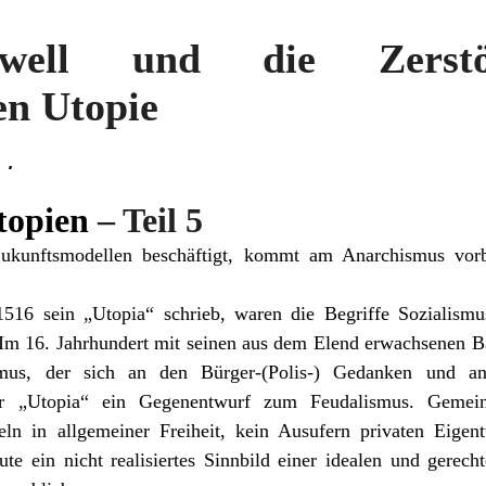
well und die Zerstö
en Utopie
..
topien
– Teil 5
ukunftsmodellen beschäftigt, kommt am Anarchismus vorb
516 sein „
Utopia
“ schrieb, waren die Begriffe Soziali
 Im 16. Jahrhundert mit seinen aus dem Elend erwachsenen B
mus, der sich an den Bürger-(Polis-) Gedanken und an
 war „Utopia“ ein Gegenentwurf zum Feudalismus. Geme
ln in allgemeiner Freiheit, kein Ausufern privaten Eigen
ute ein nicht realisiertes Sinnbild einer idealen und gerech