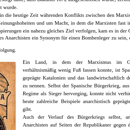
st wurde.
 in die heutige Zeit währenden Konflikts zwischen den Marxis
Meinungshoheiten und um Macht, in dem die Marxisten fast
ppierungen ein nahezu gleiches Ziel verfolgen, kam es in der
 des Anarchisten ein Synonym für einen Bombenleger zu sein, 
folgung.
Ein Land, in dem der Marxismus im Ge
verhältnismäßig wenig Fuß fassen konnte, ist Span
geprägte Katalonien und das landwirtschaftlich d
zu nennen. Selbst der Spanische Bürgerkrieg, aus
Regime als Sieger hervorging, konnte nicht verhi
heute zahlreiche Beispiele anarchistisch geprä
gibt.
Auch der Verlauf des Bürgerkriegs selbst, 
Anarchisten auf Seiten der Republikaner gegen