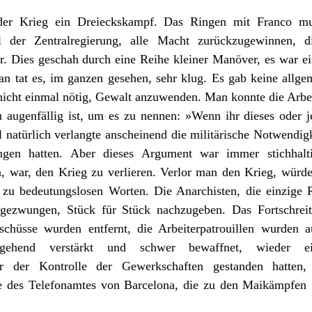
 Krieg ein Dreieckskampf. Das Ringen mit Franco muss
el der Zentralregierung, alle Macht zurückzugewinnen,
. Dies geschah durch eine Reihe kleiner Manöver, es war ein
n tat es, im ganzen gesehen, sehr klug. Es gab keine allge
nicht einmal nötig, Gewalt anzuwenden. Man konnte die Arbe
u augenfällig ist, um es zu nennen: »Wenn ihr dieses oder j
l natürlich verlangte anscheinend die militärische Notwendig
ngen hatten. Aber dieses Argument war immer stichhalt
n, war, den Krieg zu verlieren. Verlor man den Krieg, würd
zu bedeutungslosen Worten. Die Anarchisten, die einzige R
ezwungen, Stück für Stück nachzugeben. Das Fortschreit
schüsse wurden entfernt, die Arbeiterpatrouillen wurden au
tgehend verstärkt und schwer bewaffnet, wieder ei
nter der Kontrolle der Gewerkschaften gestanden hatte
es Telefonamtes von Barcelona, die zu den Maikämpfen ge