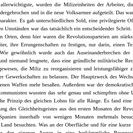
allerwichtigste, wurden die Milizeinheiten der Arbeiter, d
dergebrochen und in die neue Volksarmee aufgeteilt. Das war
arakter. Es gab unterschiedlichen Sold, eine privilegierte Of
en Umständen war das tatsächlich ein entscheidender Schritt.
en Orten, denn hier waren die Revolutionsparteien am stärks
ter, ihre Errungenschaften zu festigen, nur darin, einen Teil
 Wie gewöhnlich wurde auch das Auseinanderbrechen der 
 und niemand leugnete, dass eine gründliche militärische Re
ewesen, die Miliz zu reorganisieren und leistungsfähiger z
der Gewerkschaften zu belassen. Der Hauptzweck des Wechse
igenen Waffen mehr besaßen. Außerdem war der demokratische
Kommunisten wussten das sehr genau und schimpften ohne Un
he Prinzip des gleichen Lohns für alle Ränge. Es fand eine
örung des Gleichheitsgeistes aus den ersten Monaten der Revo
Spanien innerhalb von wenigen Monaten mehrmals besucht
Land besuchten. Was an der Oberfläche und für eine kurze W
vor den eigenen Augen in eine herkömmliche Bourgeoi