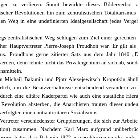
ugen zu verlieren. Somit bewirkte dieses Bilderverbot 
scher Revolutionen hin zum zentralistischen Totalitarismus 
sen Weg in eine undefinierten Idealgesellschaft jedes Verg
gs zentralistischen Weg schlugen zum Ziel einer gerechten
üher Hauptvertreter
Pierre-Joseph Proudhon
war. Er gilt als
s. Proudhons gerne zitierter Satz aus dem Jahr 1840 „Ei
 werden, denn lehnte nicht das Privateigentum an sich ab, son
onsmitteln.
en
Michail Bakunin
und
Pjotr Alexejewitsch Kropotkin
ähnl
erlich, um die Besitzverhältnisse entscheidend verändern 
urch eine elitäre Kaderpartei wie auch eine staatliche Hier
n Revolution absterben, die Anarchisten trauten dieser undeu
verfolgten einen antiautoritären Sozialismus.
ertreter verschiedenster Gruppierungen, die sich zur Arbeit
ziation) zusammen. Nachdem Karl Marx aufgrund unüberbrü
esorgt hatte, dass Bakunin 1872 ausgeschlossen wurde, zerbrac