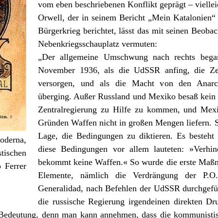
vom eben beschriebenen Konflikt geprägt – viellei
Orwell, der in seinem Bericht „
Mein Katalonien
“
Bürgerkrieg berichtet, lässt das mit seinen Beob
Nebenkriegsschauplatz vermuten:
„Der allgemeine Umschwung nach rechts bega
November 1936, als die UdSSR anfing, die Zen
versorgen, und als die Macht von den Anarc
überging. Außer Russland und Mexiko besaß kein 
Zentralregierung zu Hilfe zu kommen, und Mexi
Gründen Waffen nicht in großen Mengen liefern. S
Lage, die Bedingungen zu diktieren. Es besteht
oderna,
diese Bedingungen vor allem lauteten: »Verhin
schen
bekommt keine Waffen.« So wurde die erste Maßn
 Ferrer
Elemente, nämlich die Verdrängung der P.O.
Generalidad, nach Befehlen der UdSSR durchgefüh
die russische Regierung irgendeinen direkten Dr
r Bedeutung, denn man kann annehmen, dass die kommunistisc