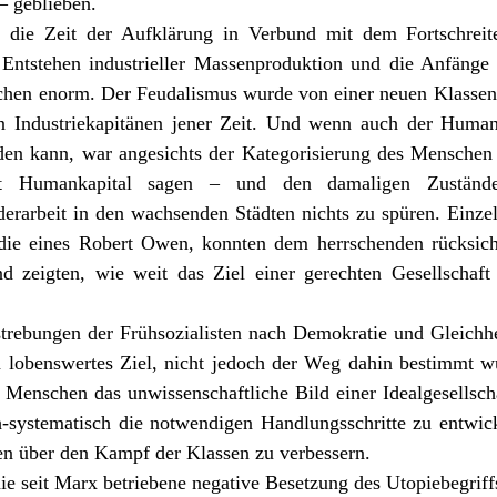
– geblieben.
 die Zeit der Aufklärung in Verbund mit dem Fortschreit
Entstehen industrieller Massenproduktion und die Anfänge 
hen enorm. Der Feudalismus wurde von einer neuen Klassenge
 Industriekapitänen jener Zeit. Und wenn auch der Humani
en kann, war angesichts der Kategorisierung des Menschen a
cht Humankapital sagen – und den damaligen Zuständ
rarbeit in den wachsenden Städten nichts zu spüren. Einzeln
 die eines
Robert Owen
, konnten dem herrschenden rücksich
d zeigten, wie weit das Ziel einer gerechten Gesellschaft 
trebungen der Frühsozialisten nach Demokratie und Gleichhe
 lobenswertes Ziel, nicht jedoch der Weg dahin bestimmt w
 Menschen das unwissenschaftliche Bild einer Idealgesellsch
ch-systematisch die notwendigen Handlungsschritte zu entwick
 über den Kampf der Klassen zu verbessern.
ie seit Marx betriebene negative Besetzung des Utopiebegriffs 