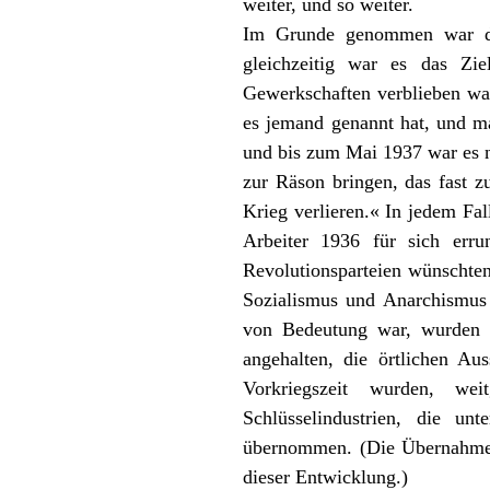
weiter, und so weiter.
Im Grunde genommen war der
gleichzeitig war es das Zi
Gewerkschaften verblieben war
es jemand genannt hat, und ma
und bis zum Mai 1937 war es 
zur Räson bringen, das fast z
Krieg verlieren.« In jedem Fal
Arbeiter 1936 für sich erru
Revolutionsparteien wünschte
Sozialismus und Anarchismus 
von Bedeutung war, wurden g
angehalten, die örtlichen Aus
Vorkriegszeit wurden, wei
Schlüsselindustrien, die u
übernommen. (Die Übernahme d
dieser Entwicklung.)