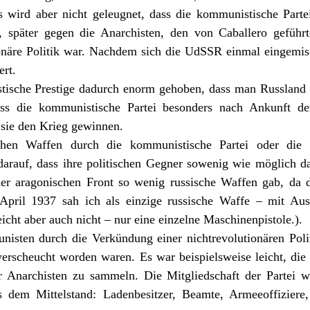
Es wird aber nicht geleugnet, dass die kommunistische Partei
 später gegen die Anarchisten, den von Caballero geführt
onäre Politik war. Nachdem sich die UdSSR einmal eingemis
ert.
ische Prestige dadurch enorm gehoben, dass man Russland 
ss die kommunistische Partei besonders nach Ankunft der
 sie den Krieg gewinnen.
chen Waffen durch die kommunistische Partei oder die m
n darauf, dass ihre politischen Gegner sowenig wie möglich 
der aragonischen Front so wenig russische Waffen gab, da d
April 1937 sah ich als einzige russische Waffe – mit Aus
leicht aber auch nicht – nur eine einzelne Maschinenpistole.).
isten durch die Verkündung einer nichtrevolutionären Polit
verscheucht worden waren. Es war beispielsweise leicht, d
er Anarchisten zu sammeln. Die Mitgliedschaft der Partei 
us dem Mittelstand: Ladenbesitzer, Beamte, Armeeoffizie