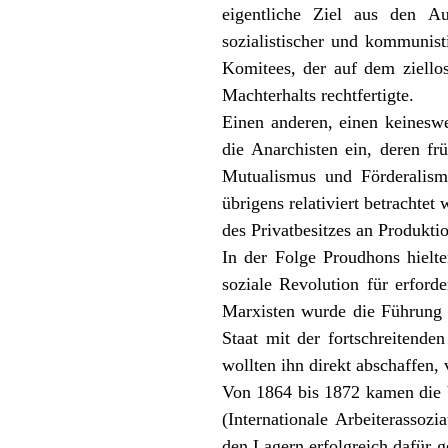
eigentliche Ziel aus den A
sozialistischer und kommunisti
Komitees, der auf dem ziello
Machterhalts rechtfertigte.
Einen anderen, einen keineswe
die Anarchisten ein, deren fr
Mutualismus und Förderalismu
übrigens relativiert betrachtet
des Privatbesitzes an Produkti
In der Folge Proudhons hielt
soziale Revolution für erford
Marxisten wurde die Führung d
Staat mit der fortschreitende
wollten ihn direkt abschaffen, 
Von 1864 bis 1872 kamen die V
(Internationale Arbeiterasso
den Lagern erfolgreich dafür g